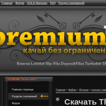
Главная
Форум
GOLD-Магазин
FAQ
Раздел скачиваний
Меню сайта
Главная страница
Главная
»
Файлы
»
Музыка
»
скачать са
Разделы скачиваний
Скачать Th
Форум