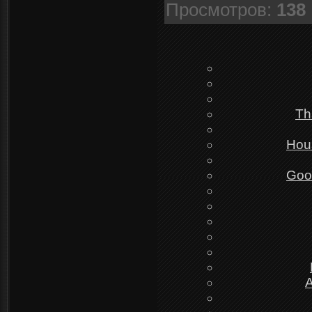
Просмотров
:
138
Th
Hou
Goo
A