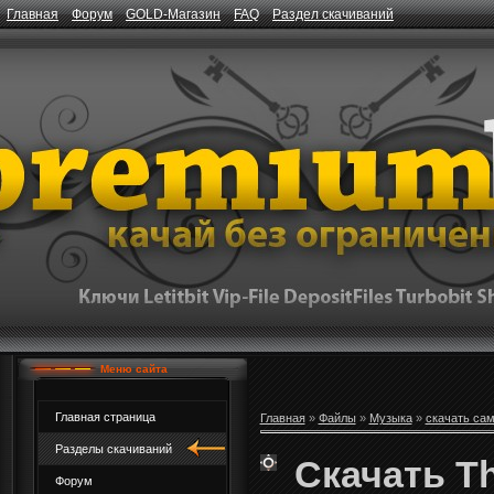
Главная
Форум
GOLD-Магазин
FAQ
Раздел скачиваний
Меню сайта
Главная страница
Главная
»
Файлы
»
Музыка
»
скачать са
Разделы скачиваний
Скачать Th
Форум