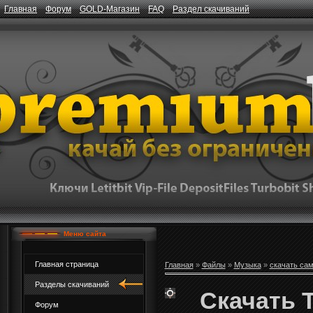
Главная
Форум
GOLD-Магазин
FAQ
Раздел скачиваний
Меню сайта
Главная страница
Главная
»
Файлы
»
Музыка
»
скачать са
Разделы скачиваний
Скачать T
Форум