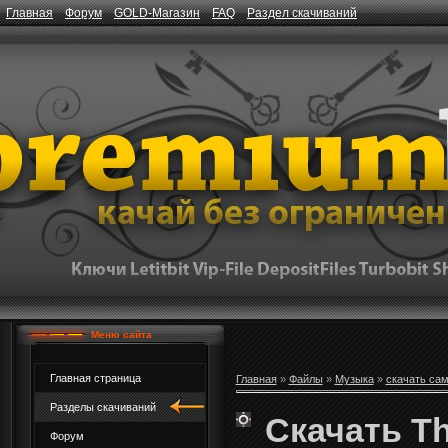
Главная
Форум
GOLD-Магазин
FAQ
Раздел скачиваний
Меню сайта
Главная страница
Главная
»
Файлы
»
Музыка
»
скачать са
Разделы скачиваний
Скачать Th
Форум