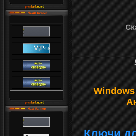
Наши друзья
Ск
Windows о
А
Наш баннер
Ключи дл