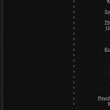
K
Sy
Th
I
Ec
Psych