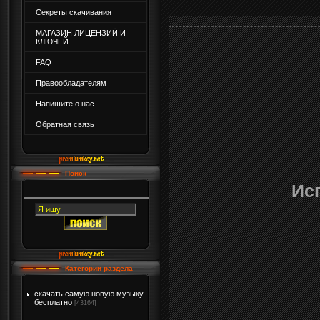
Секреты скачивания
МАГАЗИН ЛИЦЕНЗИЙ И
КЛЮЧЕЙ
FAQ
Правообладателям
Напишите о нас
Обратная связь
Поиск
Ис
Категории раздела
скачать самую новую музыку
бесплатно
[43164]