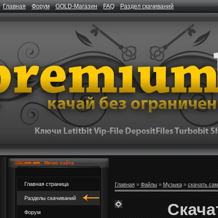
Главная
Форум
GOLD-Магазин
FAQ
Раздел скачиваний
Меню сайта
Главная страница
Главная
»
Файлы
»
Музыка
»
скачать са
Разделы скачиваний
Скача
Форум