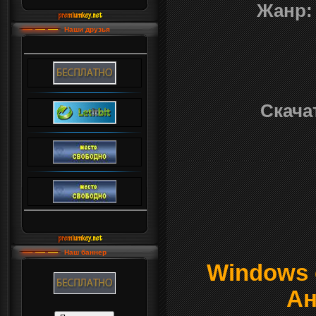
Жанр:
Наши друзья
Скача
Наш баннер
Windows о
Ан