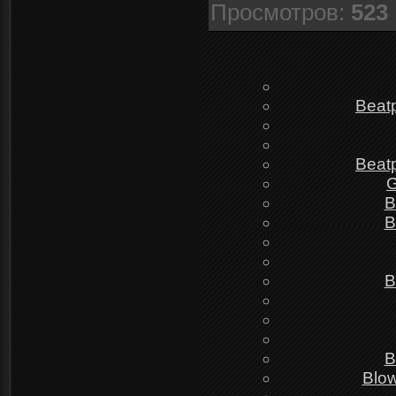
Просмотров
:
523
Beat
Beat
G
B
B
B
B
Blow