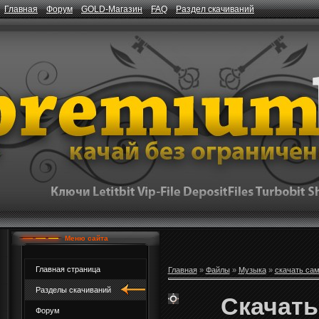
Главная
Форум
GOLD-Магазин
FAQ
Раздел скачиваний
Меню сайта
Главная страница
Главная
»
Файлы
»
Музыка
»
скачать са
Разделы скачиваний
Скачать
Форум