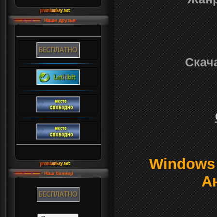
Наши друзья
Скача
Windows о
Наш баннер
А