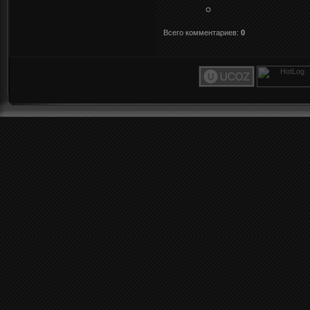
Всего комментариев
:
0