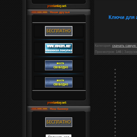
Наши друзья
Ключи для 
Категория
:
скачать самую 
Просмотров
:
146
|
Загрузо
Наш баннер