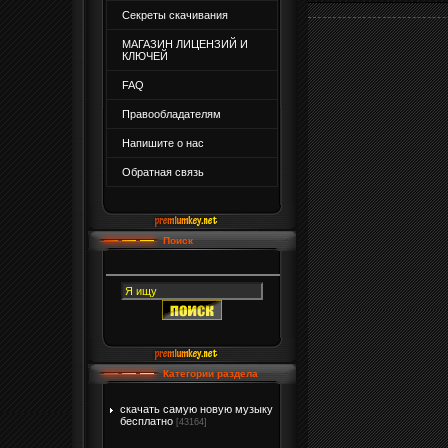
Секреты скачивания
МАГАЗИН ЛИЦЕНЗИЙ И
КЛЮЧЕЙ
FAQ
Правообладателям
Напишите о нас
Обратная связь
Поиск
Категории раздела
скачать самую новую музыку
бесплатно
[43164]