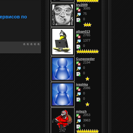
lev2009
3085
75
сервисов по
0
alban013
2765
1377
0
Gunpowder
2194
0
0
ivashka
2086
0
0
mitezh
2053
3963
0