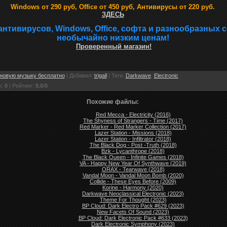
Windows от 290 руб, Office от 450 руб, Антивирусы от 220 руб.
ЗДЕСЬ
антивирусов, Windows, Office, софта и разнообразных 
необычайно низким ценам!
Проверенный магазин!
новую музыку бесплатно
|
Добавил
:
trigall
|
Теги
:
Darkwave
,
Electronic
к
:
0
|
Рейтинг
:
0.0
/
0
Похожие файлы:
Red Mecca - Electricity (2016)
The Shyness of Strangers - Time (2017)
Red Marker - Red Marker Collection (2017)
Lazer Station - Missions (2018)
Lazer Station - Infiltrator (2018)
The Black Dog - Post -Truth (2018)
Bzk - Lycanthrope (2018)
The Black Queen - Infinite Games (2018)
VA - Happy New Year Of Synthwave (2019)
ORAX - Tearwave (2018)
Vandal Moon - Vandal Moon Bomb (2020)
Collide - These Eyes Before (2009)
Korine - Harmony (2020)
Darkwave Neoclassical Electronic (2023)
Theme For Thought (2023)
BP Cloud: Dark Electro Pack #629 (2023)
New Facets Of Sound (2023)
BP Cloud: Dark Electronic Pack #633 (2023)
Dark Electronic Symphony (2023)