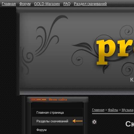
Главная
Форум
GOLD-Магазин
FAQ
Раздел скачиваний
Меню сайта
Главная
»
Файлы
»
Музыка
Главная страница
Ск
Разделы скачиваний
Форум