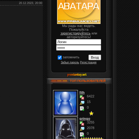
20.12.2023, 20:00
Мы рады вас видеть.
Пожалуйста
зарегистрируйтесь
или
авторизуйтесь!
запомнить
Забыл пароль
Регистрация
ТОП ПОЛЬЗОВАТЕЛЕЙ
filh
6422
15
0
gringo
3255
2078
0