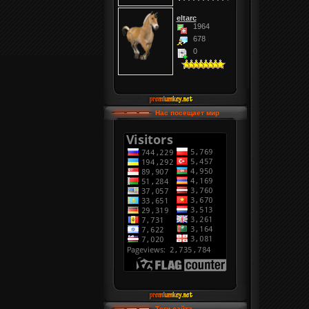
eltarc
1964
678
0
Нас посещает мир
Теги сайта