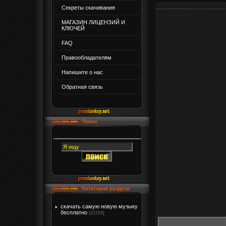
Секреты скачивания
МАГАЗИН ЛИЦЕНЗИЙ И
КЛЮЧЕЙ
FAQ
Правообладателям
Напишите о нас
Обратная связь
Поиск
Категории раздела
скачать самую новую музыку
бесплатно
[43164]