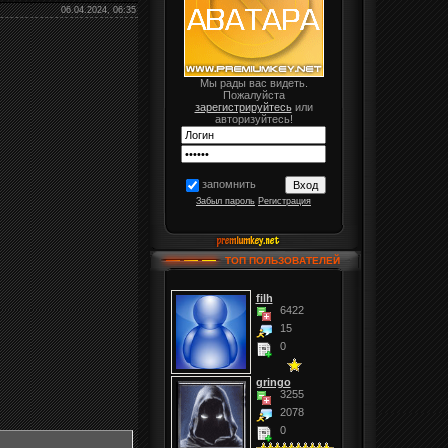
06.04.2024, 06:35
Мы рады вас видеть.
Пожалуйста
зарегистрируйтесь
или
авторизуйтесь!
запомнить
Забыл пароль
Регистрация
ТОП ПОЛЬЗОВАТЕЛЕЙ
filh
6422
15
0
gringo
3255
2078
0