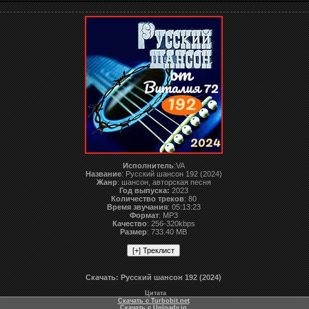
Исполнитель
:VA
Название
: Русский шансон 192 (2024)
Жанр
: шансон, авторская песня
Год выпуска:
2023
Количество треков
: 80
Время звучания
: 05:13:23
Формат
: MP3
Качество
: 256-320kbps
Размер
: 733.40 MB
Скачать: Русский шансон 192 (2024)
Цитата
Скачать с Turbobit.net
Скачать с Uploady.io