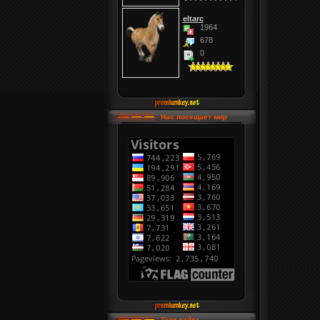
eltarc
1964
678
0
Нас посещает мир
Теги сайта