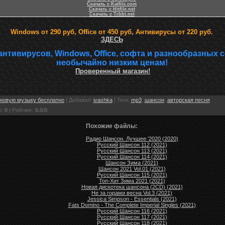
Скачать с Katfile.com
Скачать с Hitfile.net
Скачать с Trbbt.net
Windows от 290 руб, Office от 450 руб, Антивирусы от 220 руб.
ЗДЕСЬ
антивирусов, Windows, Office, софта и разнообразных 
необычайно низким ценам!
Проверенный магазин!
новую музыку бесплатно
|
Добавил
:
ivashka
|
Теги
:
mp3
,
шансон
,
авторская песня
к
:
0
|
Рейтинг
:
0.0
/
0
Похожие файлы:
Радио Шансон. Лучшее '2020 (2020)
Русский Шансон 112 (2021)
Русский Шансон 113 (2021)
Русский Шансон 114 (2021)
Шансон Зима (2021)
Шансон 2021 Vol.01 (2021)
Русский Шансон 115 (2021)
Топ-Хит Зима 2021 (2021)
Новая дискотека шансона (2CD) (2021)
Не за горами весна Vol.3 (2021)
Jessica Simpson - Essentials (2021)
Fats Domino - The Complete Imperial Singles (2021)
Русский Шансон 116 (2021)
Русский Шансон 117 (2021)
Русский Шансон 118 (2021)