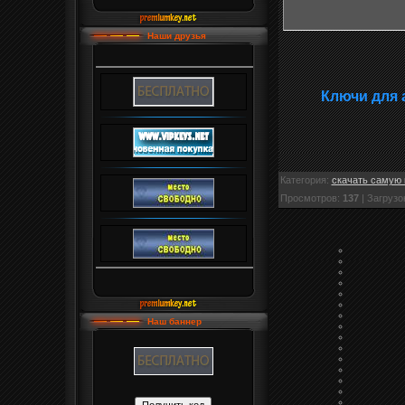
Наши друзья
Ключи для 
Категория
:
скачать самую 
Просмотров
:
137
|
Загрузо
Наш баннер