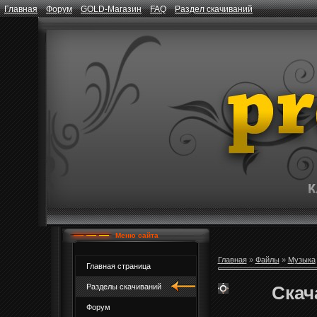
Главная
Форум
GOLD-Магазин
FAQ
Раздел скачиваний
Меню сайта
Главная
»
Файлы
»
Музыка
Главная страница
Скач
Разделы скачиваний
Форум