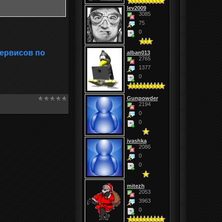
lev2009
3085
75
0
сервисов по
alban013
2765
1377
0
Gunpowder
2194
0
0
ivashka
2086
0
0
mitezh
2053
3963
0