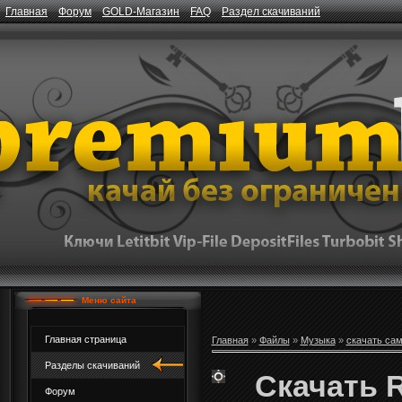
Главная
Форум
GOLD-Магазин
FAQ
Раздел скачиваний
Меню сайта
Главная страница
Главная
»
Файлы
»
Музыка
»
скачать са
Разделы скачиваний
Скачать R
Форум