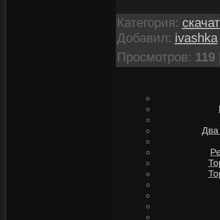
Категория
:
скача
Добавил
:
ivashka
Просмотров
:
119
Два
Ре
To
To