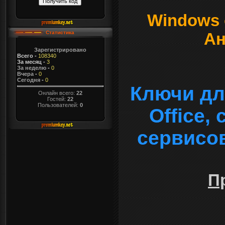
Windows о
Статистика
Ан
Зарегистрировано
Всего
-
108340
За месяц
-
3
За неделю
-
0
Вчера
-
0
Сегодня
-
0
Ключи дл
Онлайн всего:
22
Гостей:
22
Пользователей:
0
Office,
сервисо
П