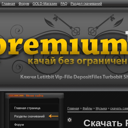
Главная
Форум
GOLD-Магазин
FAQ
Раздел скачиваний
Меню сайта
Главная страница
Главная
»
Файлы
»
Музыка
»
скачать са
Разделы скачиваний
Скачать P
Форум