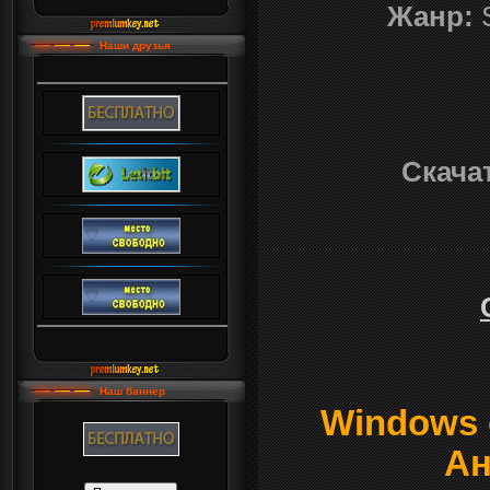
Жанр:
S
Наши друзья
Скачат
Наш баннер
Windows о
Ан