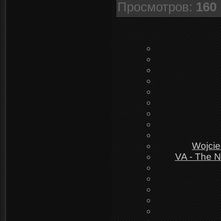
Просмотров
:
160
Wojcie
VA - The 