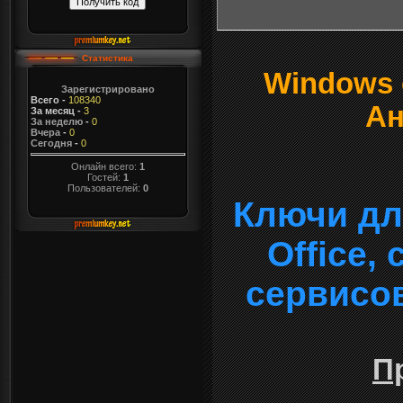
Статистика
Windows о
Зарегистрировано
Всего
-
108340
Ан
За месяц
-
3
За неделю
-
0
Вчера
-
0
Сегодня
-
0
Онлайн всего:
1
Гостей:
1
Пользователей:
0
Ключи дл
Office,
сервисо
П