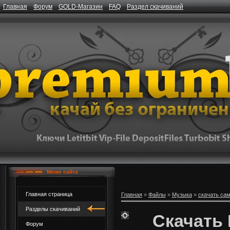
Главная
Форум
GOLD-Магазин
FAQ
Раздел скачиваний
Меню сайта
Главная страница
Главная
»
Файлы
»
Музыка
»
скачать са
Разделы скачиваний
Скачать 
Форум