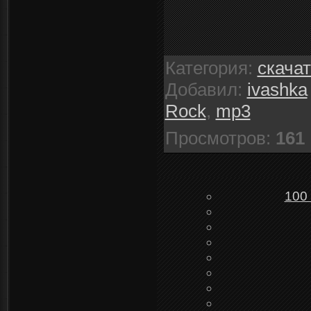
Категория
:
скача
Добавил
:
ivashka
Rock
,
mp3
Просмотров
:
161
100 