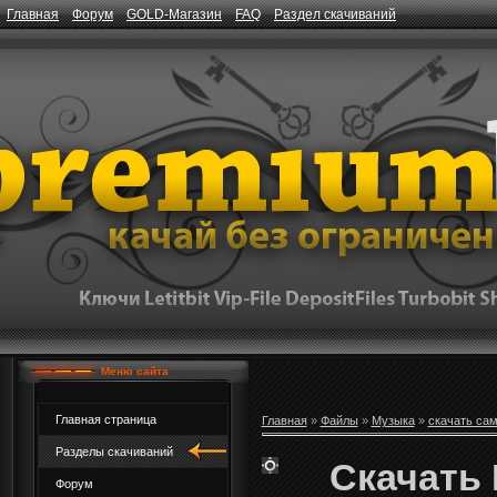
Главная
Форум
GOLD-Магазин
FAQ
Раздел скачиваний
Меню сайта
Главная страница
Главная
»
Файлы
»
Музыка
»
скачать са
Разделы скачиваний
Скачать 
Форум