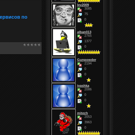
lev2009
3085
75
сервисов по
0
alban013
2765
1377
0
Gunpowder
2194
0
0
ivashka
2086
0
0
mitezh
2053
3963
0