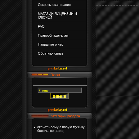
Секреты скачивания
МАГАЗИН ЛИЦЕНЗИЙ И
КЛЮЧЕЙ
FAQ
Правообладателям
Напишите о нас
Обратная связь
Поиск
Категории раздела
скачать самую новую музыку
бесплатно
[43164]