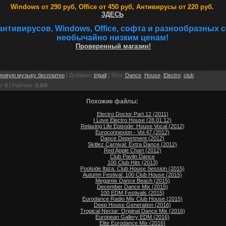
Windows от 290 руб, Office от 450 руб, Антивирусы от 220 руб.
ЗДЕСЬ
антивирусов, Windows, Office, софта и разнообразных 
необычайно низким ценам!
Проверенный магазин!
новую музыку бесплатно
|
Добавил
:
trigall
|
Теги
:
Dance
,
House
,
Electro
,
club
к
:
0
|
Рейтинг
:
0.0
/
0
Похожие файлы:
Electro Doctor Part.12 (2011)
I Love Electro House (28.01.12)
Relaxing Life Episode: House Vocal (2012)
Euroconnexion - Vol.47 (2012)
Dance Depertment (2012)
Skitlez Carnival: Extra Dance (2012)
Red Apple Chart (2012)
Club Pavlin Dance
100 Club Hits (2013)
Poolside Ibiza: Club House Session (2015)
Autumn Festival: 100 Club House (2015)
Megamix Dance Beach (2015)
December Dance Mix (2015)
100 EDM Festivals (2015)
Eurodance Radio Mix Club House (2015)
Deep House Generation (2016)
Tropical Nectar: Original Dance Mix (2016)
European Gallery EDM (2016)
Elite Eurodance Mix (2016)