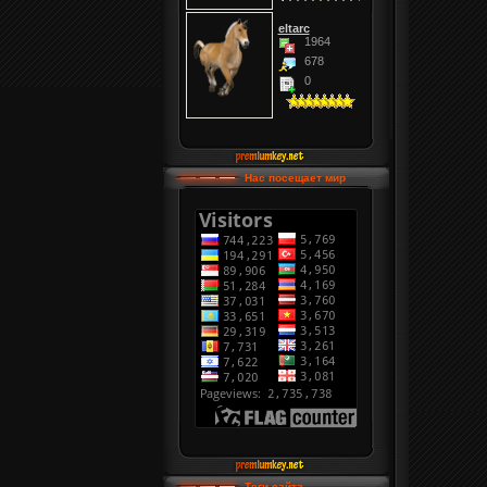
eltarc
1964
678
0
Нас посещает мир
Теги сайта