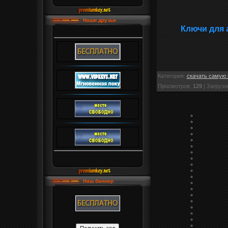
Наши друзья
Ключи для 
Категория
:
скачать самую 
Просмотров
:
129
|
Загрузо
Наш баннер