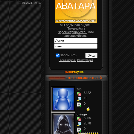
10.04.2024, 09:34
Мы рады вас видеть.
Пожалуйста
зарегистрируйтесь
или
авторизуйтесь!
запомнить
Забыл пароль
Регистрация
ТОП ПОЛЬЗОВАТЕЛЕЙ
filh
6422
15
0
gringo
3255
2078
0