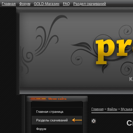
Главная
Форум
GOLD-Магазин
FAQ
Раздел скачиваний
Меню сайта
Главная
»
Файлы
»
Музыка
Главная страница
С
Разделы скачиваний
Форум