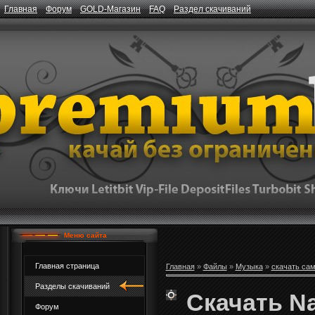
Главная
Форум
GOLD-Магазин
FAQ
Раздел скачиваний
Меню сайта
Главная страница
Главная
»
Файлы
»
Музыка
»
скачать са
Разделы скачиваний
Скачать Na
Форум