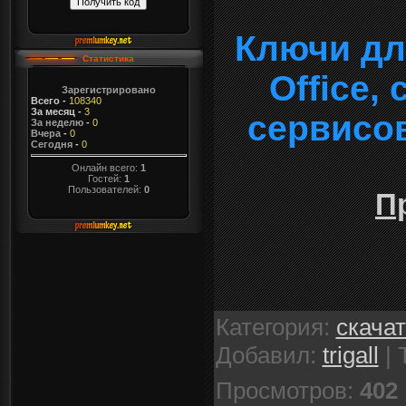
Ключи дл
Статистика
Office,
Зарегистрировано
Всего
-
108340
За месяц
-
3
сервисо
За неделю
-
0
Вчера
-
0
Сегодня
-
0
Онлайн всего:
1
Гостей:
1
Пользователей:
0
П
Категория
:
скача
Добавил
:
trigall
|
Просмотров
:
402