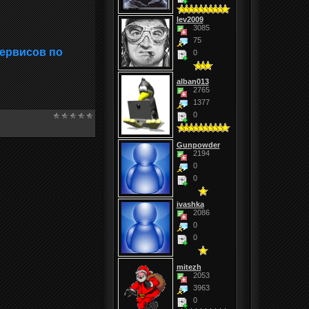
lev2009
3085
75
сервисов по
0
alban013
2765
1377
0
Gunpowder
2194
0
0
ivashka
2086
0
0
mitezh
2053
3963
0