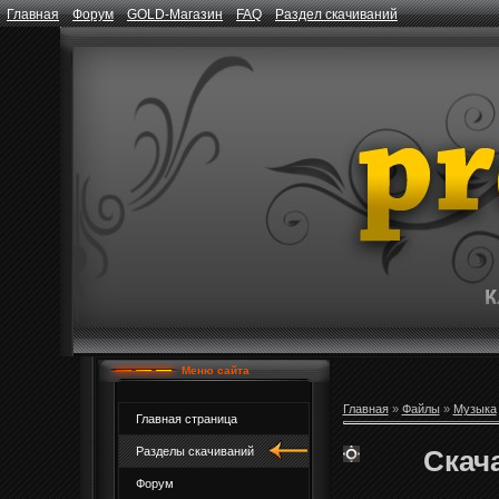
Главная
Форум
GOLD-Магазин
FAQ
Раздел скачиваний
Меню сайта
Главная
»
Файлы
»
Музыка
Главная страница
Скача
Разделы скачиваний
Форум