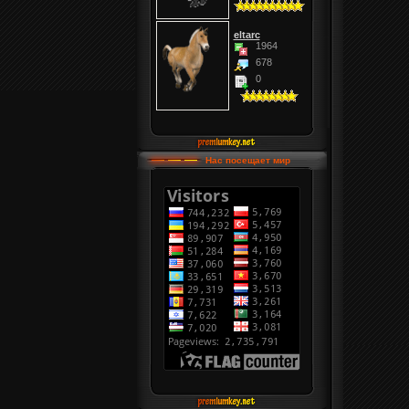
eltarc
1964
678
0
Нас посещает мир