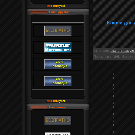
Наши друзья
Ключи для 
Категория
:
скачать самую 
Просмотров
:
248
|
Загрузо
Наш баннер