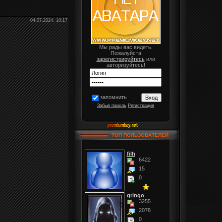
04.07.2024, 10:17
Мы рады вас видеть.
Пожалуйста
зарегистрируйтесь
или
авторизуйтесь!
запомнить
Забыл пароль
Регистрация
ТОП ПОЛЬЗОВАТЕЛЕЙ
filh
6422
15
0
gringo
3255
2078
0