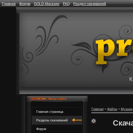
Главная
Форум
GOLD-Магазин
FAQ
Раздел скачиваний
Меню сайта
Главная
»
Файлы
»
Музыка
Главная страница
Скача
Разделы скачиваний
Форум