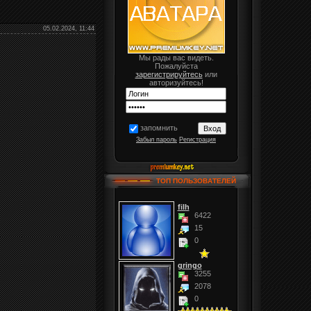
05.02.2024, 11:44
Мы рады вас видеть.
Пожалуйста
зарегистрируйтесь
или
авторизуйтесь!
запомнить
Забыл пароль
Регистрация
ТОП ПОЛЬЗОВАТЕЛЕЙ
filh
6422
15
0
gringo
3255
2078
0