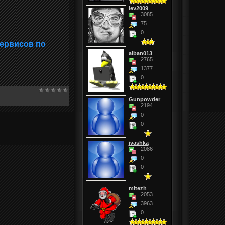
lev2009
3085
75
0
сервисов по
alban013
2765
1377
0
Gunpowder
2194
0
0
ivashka
2086
0
0
mitezh
2053
3963
0