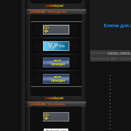
Наши друзья
Ключи для 
Категория
:
скачать самую 
Просмотров
:
263
|
Загрузо
Наш баннер