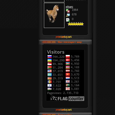
eltarc
1964
678
0
Нас посещает мир
Теги сайта