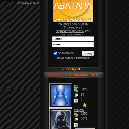
24.03.2024, 16:16
Мы рады вас видеть.
Пожалуйста
зарегистрируйтесь
или
авторизуйтесь!
запомнить
Забыл пароль
Регистрация
ТОП ПОЛЬЗОВАТЕЛЕЙ
filh
6422
15
0
gringo
3255
2078
0