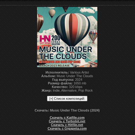
Исполнитель:
Various Artist
Альбом:
Music Under The Clouds
Год выпуска:
2024
Размер файла:
1650 mb
Качество:
320 kbps
Жанр:
Indie, Alternative, Pop Rock
Скачать: Music Under The Clouds (2024)
Скачать с Katfile.com
Скачать с Turbobit.net
Скачать с Hitfile.net
Скачать с Gigapeta.com