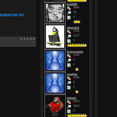
lev2009
3085
75
сервисов по
0
alban013
2765
1377
0
Gunpowder
2194
0
0
ivashka
2086
0
0
mitezh
2053
3963
0