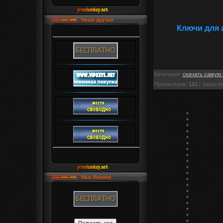
Наши друзья
Ключи для 
Категория
:
скачать самую 
Просмотров
:
121
|
Загрузо
Наш баннер