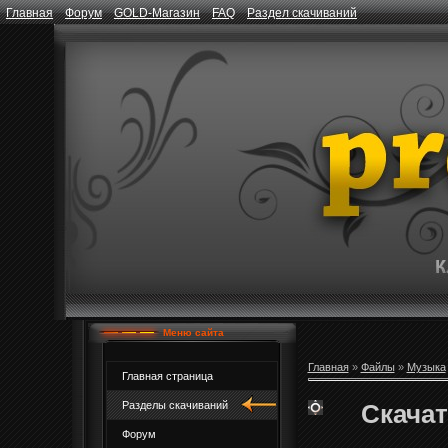
Главная
Форум
GOLD-Магазин
FAQ
Раздел скачиваний
Меню сайта
Главная
»
Файлы
»
Музыка
Главная страница
Скачат
Разделы скачиваний
Форум