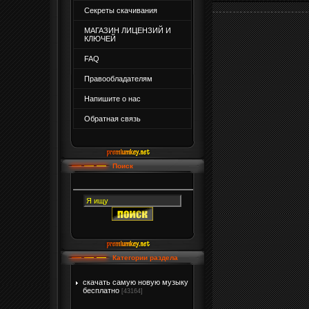
Секреты скачивания
МАГАЗИН ЛИЦЕНЗИЙ И
КЛЮЧЕЙ
FAQ
Правообладателям
Напишите о нас
Обратная связь
Поиск
Категории раздела
скачать самую новую музыку
бесплатно
[43164]