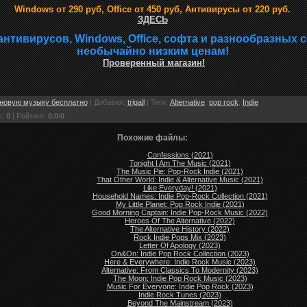
Windows от 290 руб, Office от 450 руб, Антивирусы от 220 руб.
ЗДЕСЬ
антивирусов, Windows, Office, софта и разнообразных 
необычайно низким ценам!
Проверенный магазин!
новую музыку бесплатно
|
Добавил
:
trigall
|
Теги
:
Alternative
,
pop rock
,
Indie
к
:
0
|
Рейтинг
:
0.0
/
0
Похожие файлы:
Confessions (2021)
Tonight I Am The Music (2021)
The Music Pie: Pop-Rock Indie (2021)
That Other World: Indie & Alternative Music (2021)
Like Everyday! (2021)
Household Names: Indie Pop-Rock Collection (2021)
My Little Planet: Pop Rock Indie (2021)
Good Morning Captain: Indie Pop-Rock Music (2022)
Heroes Of The Alternative (2022)
The Alternative History (2022)
Rock Indie Pops Mix (2023)
Letter Of Apology (2023)
On&On: Indie Pop Rock Collection (2023)
Here & Everywhere: Indie Rock Music (2023)
Alternative: From Classics To Modernity (2023)
The Moon: Indie Pop Rock Music (2023)
Music For Everyone: Indie Pop Rock (2023)
Indie Rock Tunes (2023)
Beyond The Mainstream (2023)