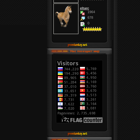
eltarc
1964
678
0
Нас посещает мир
Теги сайта