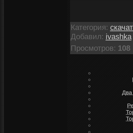
Категория
:
скача
Добавил
:
ivashka
Просмотров
:
108
Два
Ре
To
To