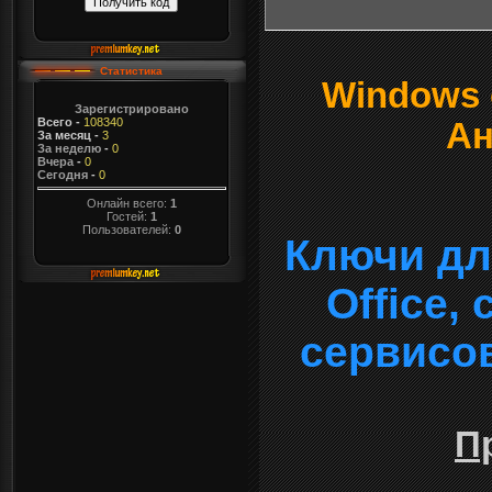
Статистика
Windows о
Зарегистрировано
Всего
-
108340
Ан
За месяц
-
3
За неделю
-
0
Вчера
-
0
Сегодня
-
0
Онлайн всего:
1
Гостей:
1
Пользователей:
0
Ключи дл
Office,
сервисо
П