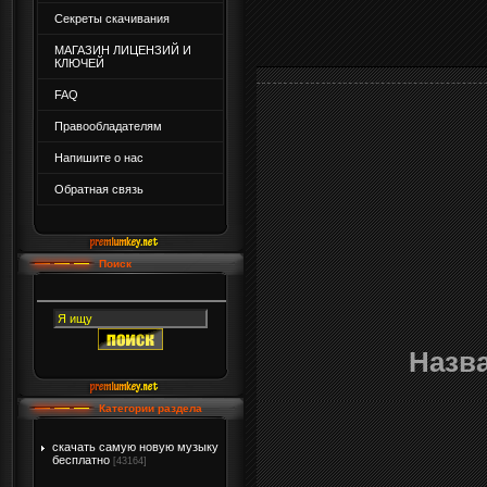
Секреты скачивания
МАГАЗИН ЛИЦЕНЗИЙ И
КЛЮЧЕЙ
FAQ
Правообладателям
Напишите о нас
Обратная связь
Поиск
Назв
Категории раздела
скачать самую новую музыку
бесплатно
[43164]