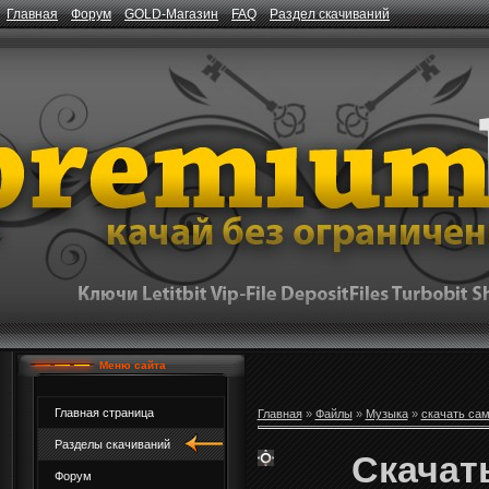
Главная
Форум
GOLD-Магазин
FAQ
Раздел скачиваний
Меню сайта
Главная страница
Главная
»
Файлы
»
Музыка
»
скачать са
Разделы скачиваний
Скачать
Форум