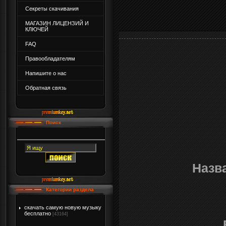
Секреты скачивания
МАГАЗИН ЛИЦЕНЗИЙ И
КЛЮЧЕЙ
FAQ
Правообладателям
Напишите о нас
Обратная связь
Поиск
Назв
Категории раздела
скачать самую новую музыку
бесплатно
[43164]