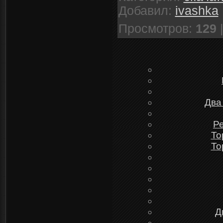
Добавил
:
ivashka
Просмотров
:
129
Два
Ре
To
To
Д