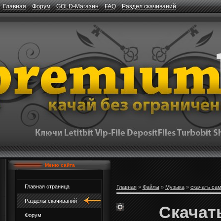
Главная
Форум
GOLD-Магазин
FAQ
Раздел скачиваний
Меню сайта
Главная страница
Главная
»
Файлы
»
Музыка
»
скачать са
Разделы скачиваний
Скачать
Форум