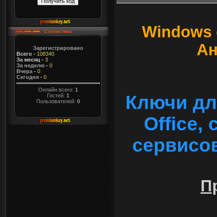
Windows о
Статистика
Ан
Зарегистрировано
Всего
-
108340
За месяц
-
3
За неделю
-
0
Вчера
-
0
Сегодня
-
0
Онлайн всего:
1
Ключи дл
Гостей:
1
Пользователей:
0
Office,
сервисо
П