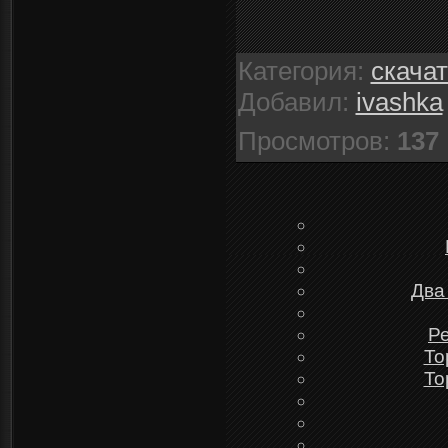
Категория
:
скача
Добавил
:
ivashka
Просмотров
:
137
Два
Ре
To
To