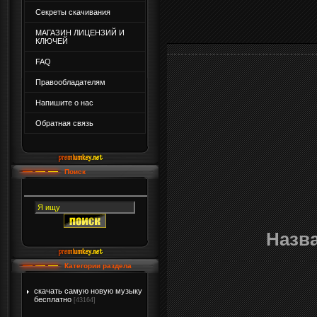
Секреты скачивания
МАГАЗИН ЛИЦЕНЗИЙ И
КЛЮЧЕЙ
FAQ
Правообладателям
Напишите о нас
Обратная связь
Поиск
Назв
Категории раздела
скачать самую новую музыку
бесплатно
[43164]