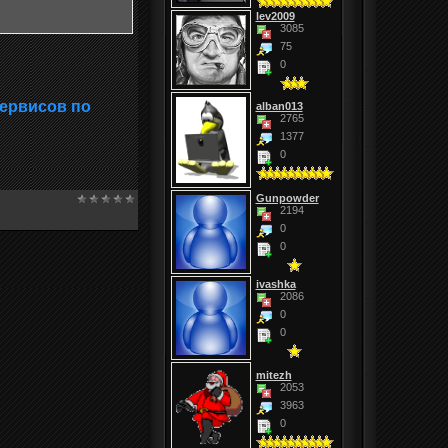
lev2009
3085
75
0
сервисов по
alban013
2765
1377
0
Gunpowder
2194
0
0
ivashka
2086
0
0
mitezh
2053
3963
0