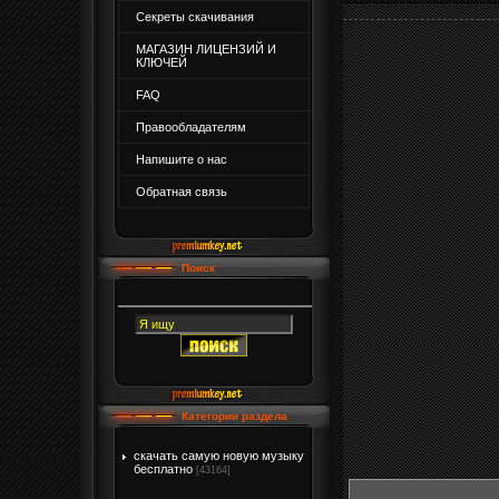
Секреты скачивания
МАГАЗИН ЛИЦЕНЗИЙ И
КЛЮЧЕЙ
FAQ
Правообладателям
Напишите о нас
Обратная связь
Поиск
Категории раздела
скачать самую новую музыку
бесплатно
[43164]