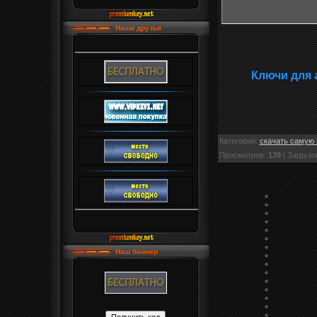
Наши друзья
Ключи для 
Категория
:
скачать самую 
Просмотров
:
139
|
Загрузо
Наш баннер