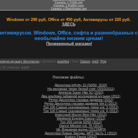
Скачать с Trbbt.net
Скачать с Katfile.com
Скачать с Rapidgator.net
Windows от 290 руб, Office от 450 руб, Антивирусы от 220 руб.
ЗДЕСЬ
антивирусов, Windows, Office, софта и разнообразных 
необычайно низким ценам!
Проверенный магазин!
новую музыку бесплатно
|
Добавил
:
ivashka
|
Теги
:
Dance
,
mp3
,
Pop
к
:
0
|
Рейтинг
:
0.0
/
0
Похожие файлы:
Дискотека Inf(nity 10 (50/50, 2010)
На ресницах твоих белый снег (2010/2011)
Amnezia Super Hits 52 (2010)
Два альбома забавной молодежной музыки (2011)
Ретро Дискотека глазами диджеев (2012)
Ретро Дискотека глазами диджеев Vol-2 (2012)
Top 100 Самые скачиваемые треки vol. 3 (2012)
Top 100 Самые скачиваемые треки vol. 4 (2012)
Классный Muzon Best Hits (2012)
Weekend Evening Dance (2012)
Топ 200 хитов 50/50 (2012)
Dance Mission vol. 76 (2012)
VA -Взрывная волна (2012/MP3)
Дискотека Новые Звезды. MP3 Часть 1 (2012)
Kuduro Fiesta (2012)