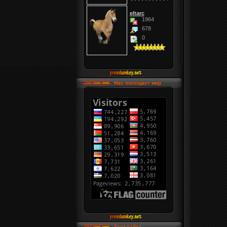
eltarc
1964
678
0
Нас посещает мир
Теги сайта