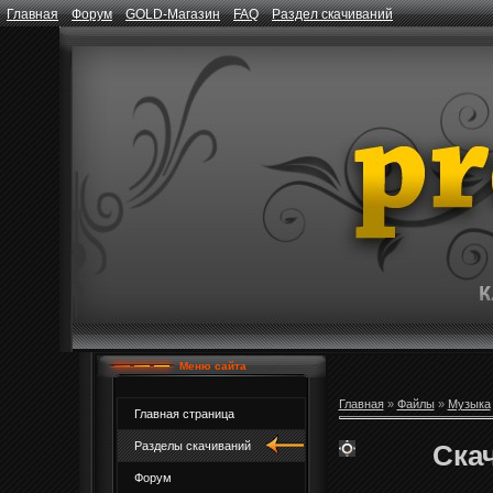
Главная
Форум
GOLD-Магазин
FAQ
Раздел скачиваний
Меню сайта
Главная
»
Файлы
»
Музыка
Главная страница
Скач
Разделы скачиваний
Форум