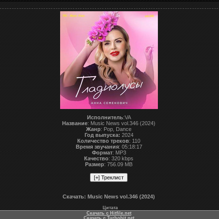
Исполнитель
:VA
Название
: Music News vol.346 (2024)
Жанр
: Pop, Dance
Год выпуска:
2024
Количество треков
: 110
Время звучания
: 05:18:17
Формат
: MP3
Качество
: 320 kbps
Размер
: 756.09 MB
Скачать: Music News vol.346 (2024)
Цитата
Скачать с Hitfile.net
Скачать с Turbobit.net