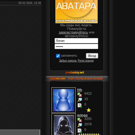
29.02.2024, 12:26
Мы рады вас видеть.
Пожалуйста
зарегистрируйтесь
или
авторизуйтесь!
запомнить
Забыл пароль
Регистрация
ТОП ПОЛЬЗОВАТЕЛЕЙ
filh
6422
15
0
gringo
3255
2078
0