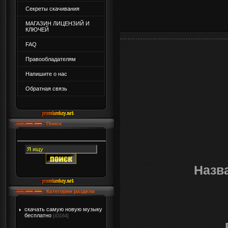
Секреты скачивания
МАГАЗИН ЛИЦЕНЗИЙ И
КЛЮЧЕЙ
FAQ
Правообладателям
Напишите о нас
Обратная связь
Поиск
Назв
Категории раздела
скачать самую новую музыку
бесплатно
[43164]