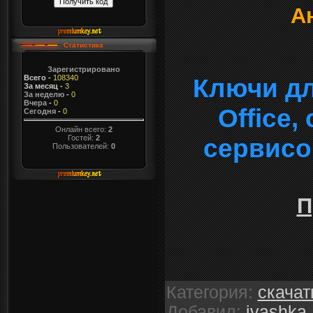
А
Статистика
Зарегистрировано
Всего
-
108340
Ключи дл
За месяц
-
3
За неделю
-
0
Вчера
-
0
Office
Сегодня
-
0
Онлайн всего:
2
Гостей:
2
сервисо
Пользователей:
0
П
Категория
:
скачат
Добавил
:
ivashka