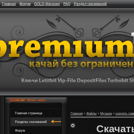
Главная
Форум
GOLD-Магазин
FAQ
Раздел скачиваний
Меню сайта
Главная страница
Главная
»
Файлы
»
Музыка
»
скачать са
Разделы скачиваний
Скачать
Форум