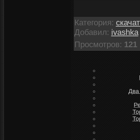
Категория
:
скача
Добавил
:
ivashka
Просмотров
:
121
Два
Ре
To
To