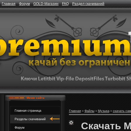
Главная
Форум
GOLD-Магазин
FAQ
Раздел скачиваний
Меню сайта
Главная страница
Главная
»
Файлы
»
Музыка
»
скачать са
Разделы скачиваний
Скачать Me
Форум