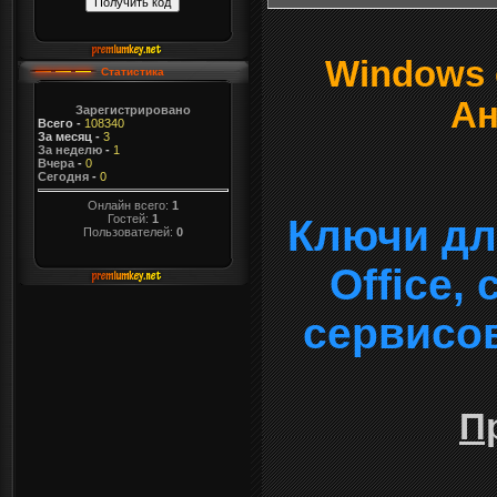
Windows о
Статистика
Ан
Зарегистрировано
Всего
-
108340
За месяц
-
3
За неделю
-
1
Вчера
-
0
Сегодня
-
0
Онлайн всего:
1
Гостей:
1
Ключи дл
Пользователей:
0
Office,
сервисо
П