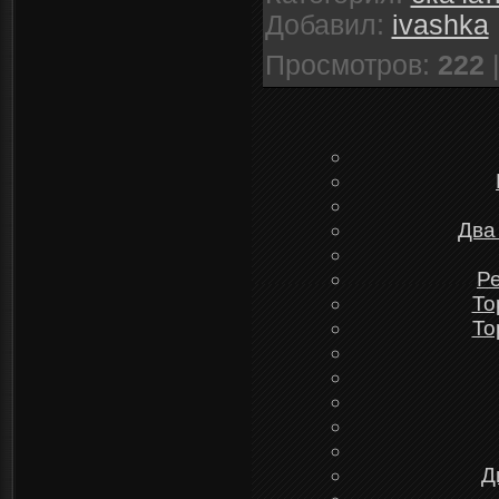
Добавил
:
ivashka
Просмотров
:
222
Два
Ре
To
To
Д