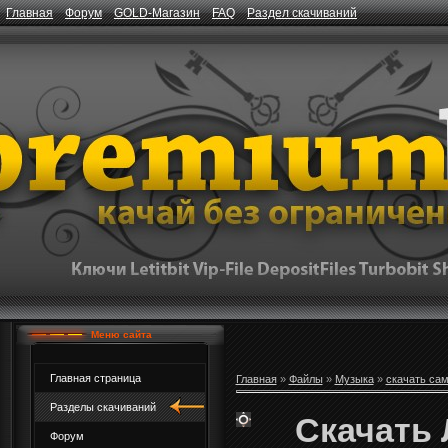
Главная
Форум
GOLD-Магазин
FAQ
Раздел скачиваний
Меню сайта
Главная страница
Главная
»
Файлы
»
Музыка
»
скачать са
Разделы скачиваний
Скачать 
Форум