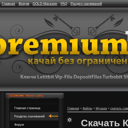
Главная
Форум
GOLD-Магазин
FAQ
Раздел скачиваний
Меню сайта
Главная страница
Главная
»
Файлы
»
Музыка
»
скачать са
Разделы скачиваний
Скачать К
Форум