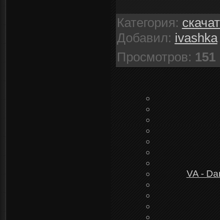
Категория
:
скача
Добавил
:
ivashka
Просмотров
:
151
VA - Da