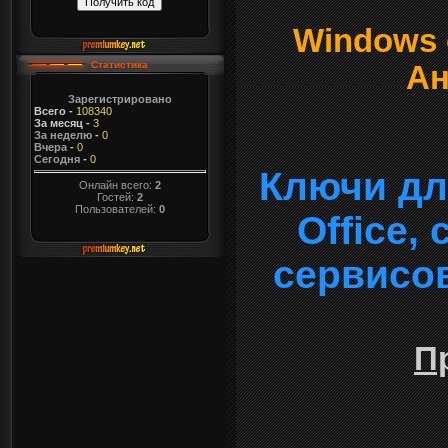
Windows о
Статистика
Ан
Зарегистрировано
Всего
-
108340
За месяц
-
3
За неделю
-
0
Вчера
-
0
Сегодня
-
0
Ключи дл
Онлайн всего:
2
Гостей:
2
Пользователей:
0
Office,
сервисо
П