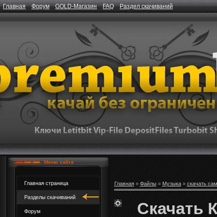
Главная
Форум
GOLD-Магазин
FAQ
Раздел скачиваний
Меню сайта
Главная страница
Главная
»
Файлы
»
Музыка
»
скачать са
Разделы скачиваний
Скачать К
Форум