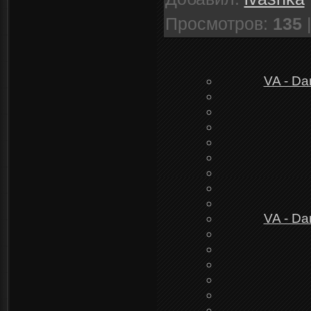
Просмотров
:
135
VA - Da
VA - Da