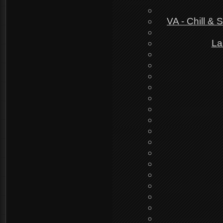
VA - Chill & 
La