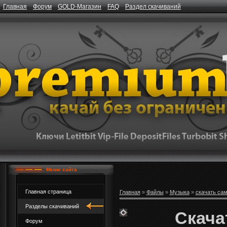
Главная
Форум
GOLD-Магазин
FAQ
Раздел скачиваний
Меню сайта
Главная страница
Главная
»
Файлы
»
Музыка
»
скачать са
Разделы скачиваний
Скачат
Форум