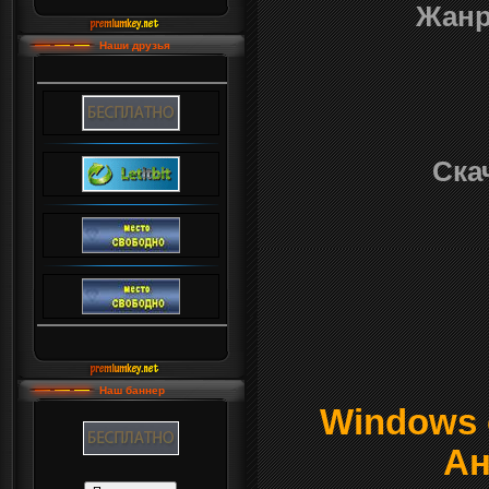
Жанр
Наши друзья
Скач
Наш баннер
Windows о
Ан