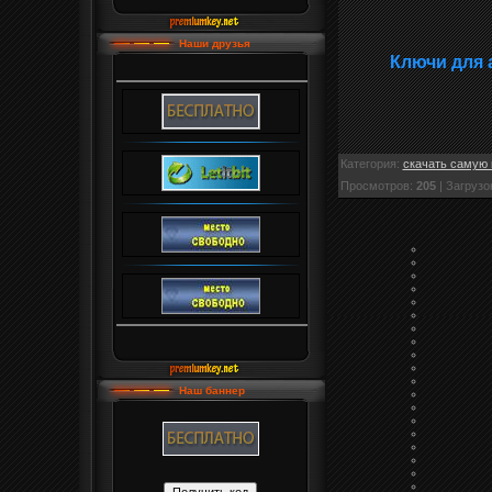
Наши друзья
Ключи для 
Категория
:
скачать самую 
Просмотров
:
205
|
Загрузо
Наш баннер