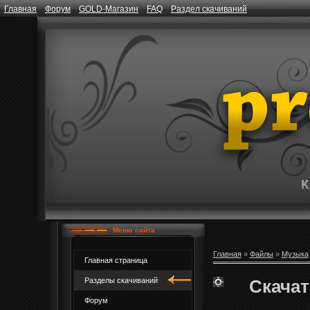
Главная
Форум
GOLD-Магазин
FAQ
Раздел скачиваний
Меню сайта
Главная
»
Файлы
»
Музыка
Главная страница
Скачат
Разделы скачиваний
Форум