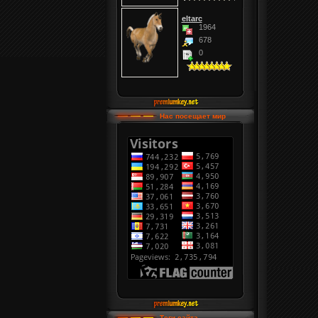
eltarc
1964
678
0
Нас посещает мир
Теги сайта