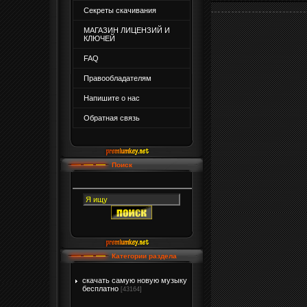
Секреты скачивания
МАГАЗИН ЛИЦЕНЗИЙ И
КЛЮЧЕЙ
FAQ
Правообладателям
Напишите о нас
Обратная связь
Поиск
Категории раздела
скачать самую новую музыку
бесплатно
[43164]