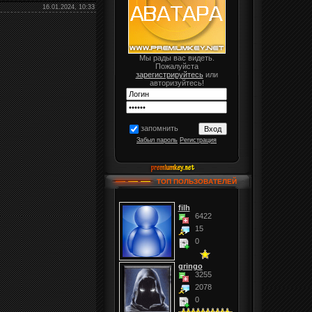
16.01.2024, 10:33
Мы рады вас видеть.
Пожалуйста
зарегистрируйтесь
или
авторизуйтесь!
запомнить
Забыл пароль
Регистрация
ТОП ПОЛЬЗОВАТЕЛЕЙ
filh
6422
15
0
gringo
3255
2078
0