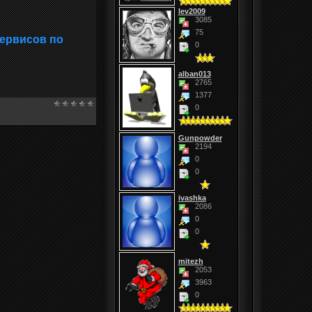
lev2009
3085
75
сервисов по
0
alban013
2765
1377
0
Gunpowder
2194
0
0
ivashka
2086
0
0
mitezh
2053
3963
0