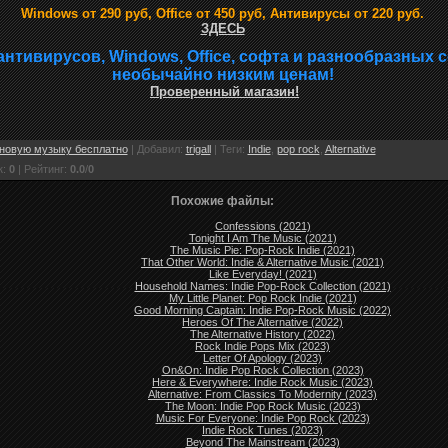
Windows от 290 руб, Office от 450 руб, Антивирусы от 220 руб.
ЗДЕСЬ
антивирусов, Windows, Office, софта и разнообразных 
необычайно низким ценам!
Проверенный магазин!
новую музыку бесплатно
|
Добавил
:
trigall
|
Теги
:
Indie
,
pop rock
,
Alternative
к
:
0
|
Рейтинг
:
0.0
/
0
Похожие файлы:
Confessions (2021)
Tonight I Am The Music (2021)
The Music Pie: Pop-Rock Indie (2021)
That Other World: Indie & Alternative Music (2021)
Like Everyday! (2021)
Household Names: Indie Pop-Rock Collection (2021)
My Little Planet: Pop Rock Indie (2021)
Good Morning Captain: Indie Pop-Rock Music (2022)
Heroes Of The Alternative (2022)
The Alternative History (2022)
Rock Indie Pops Mix (2023)
Letter Of Apology (2023)
On&On: Indie Pop Rock Collection (2023)
Here & Everywhere: Indie Rock Music (2023)
Alternative: From Classics To Modernity (2023)
The Moon: Indie Pop Rock Music (2023)
Music For Everyone: Indie Pop Rock (2023)
Indie Rock Tunes (2023)
Beyond The Mainstream (2023)