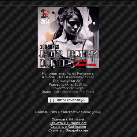
Исполнитель:
Varied Performers
Альбом:
Hits Of Alternative Scene
Год выпуска:
2024
Размер файла:
1610 mb
Качество:
320 kbps
Жанр:
Indie, Alternative, Pop Rock
Скачать: Hits Of Alternative Scene (2024)
Скачать с Hitfile.net
Скачать с Turbobit.net
Скачать с Katfile.com
Скачать с Gigapeta.com