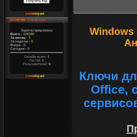
Статистика
Windows о
Зарегистрировано
Всего
-
108340
За месяц
-
3
Ан
За неделю
-
0
Вчера
-
0
Сегодня
-
0
Онлайн всего:
1
Гостей:
1
Пользователей:
0
Ключи дл
Office,
сервисо
П