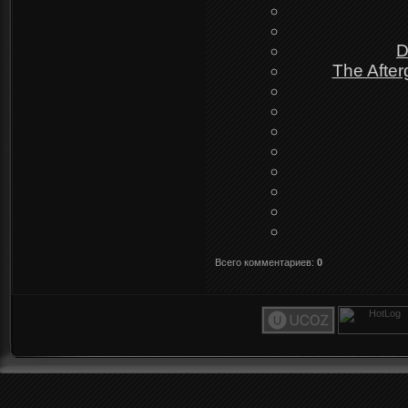
D
The After
Всего комментариев
:
0