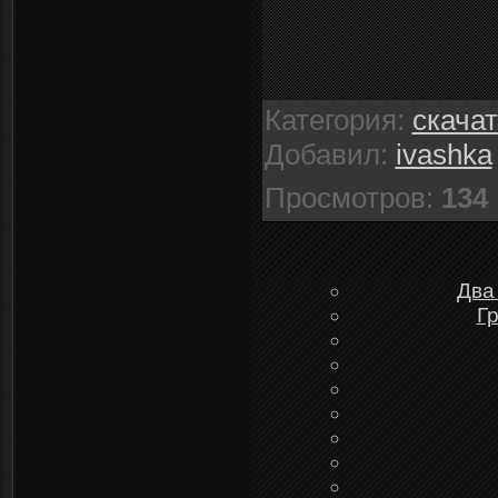
Категория
:
скача
Добавил
:
ivashka
Просмотров
:
134
Два
Г