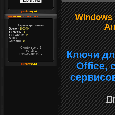
Windows о
Статистика
Ан
Зарегистрировано
Всего
-
108340
За месяц
-
3
За неделю
-
0
Вчера
-
0
Сегодня
-
0
Онлайн всего:
1
Гостей:
1
Ключи дл
Пользователей:
0
Office,
сервисо
П