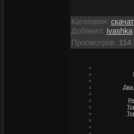
Категория
:
скача
Добавил
:
ivashka
Просмотров
:
114
Два
Ре
To
To