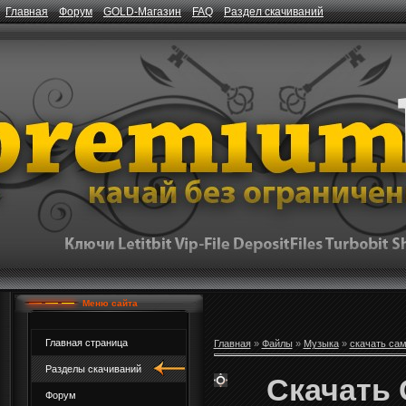
Главная
Форум
GOLD-Магазин
FAQ
Раздел скачиваний
Меню сайта
Главная страница
Главная
»
Файлы
»
Музыка
»
скачать са
Разделы скачиваний
Скачать 
Форум