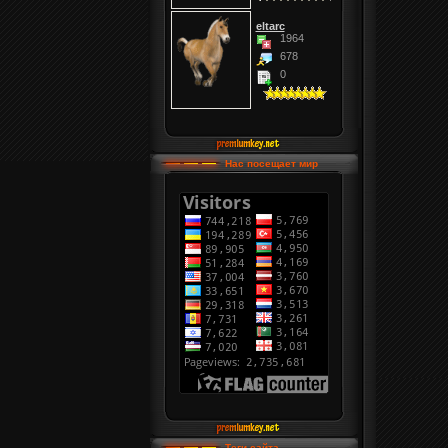
eltarc
1964
678
0
Нас посещает мир
Теги сайта