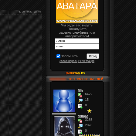
24.02.2024, 08:23
Мы рады вас видеть.
Пожалуйста
зарегистрируйтесь
или
авторизуйтесь!
запомнить
Забыл пароль
Регистрация
ТОП ПОЛЬЗОВАТЕЛЕЙ
filh
6422
15
0
gringo
3255
2078
0