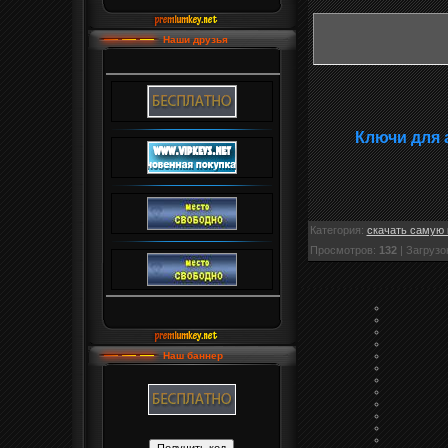
Наши друзья
Ключи для 
Категория
:
скачать самую 
Просмотров
:
132
|
Загрузо
Наш баннер