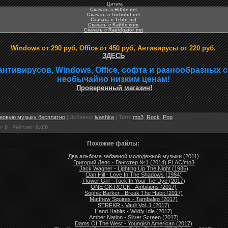
Цитата
Скачать с Hitfile.net
Скачать с Turbobit.net
Скачать с Trbbt.net
Скачать с Katfile.com
Скачать с Rapidgator.net
Windows от 290 руб, Office от 450 руб, Антивирусы от 220 руб.
ЗДЕСЬ
антивирусов, Windows, Office, софта и разнообразных 
необычайно низким ценам!
Проверенный магазин!
новую музыку бесплатно
|
Добавил
:
ivashka
|
Теги
:
mp3
,
Rock
,
Pop
к
:
0
|
Рейтинг
:
0.0
/
0
Похожие файлы:
Два альбома забавной молодежной музыки (2011)
Григорий Лепс - Гангстер №1 (2014) FLAC/mp3
Jack Wagner - Lighting Up The Night (1985)
Dan Hill - Love In The Shadows (1984)
Flower Girl - Tuck In Your Tie-Dye (2017)
ONE OK ROCK - Ambitions (2017)
Sophie Barker - Break The Habit (2017)
Matthew Squires - Tambaleo (2017)
STRFKR - Vault Vol. 1 (2017)
Hand Habits - Wildly Idle (2017)
Amber Nation - Silver Screen (2017)
Dams Of The West - Youngish American (2017)