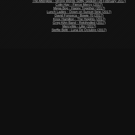
The Afterglow - Strong Words Softly Spoken (28 February 2017)
Colin Hay - Fierce Mercy (2017)
Mega Bog - Happy Together (2017)
Lunch Ladies - Down on Sunset Strip (2017)
David Fonseca - Bowie 70 (2017)
Knox Hamilton - The Heights (2017)
Greg Kihn Band - Rekihndled (2017)
MercyMe - Lifer (2017)
Steffie Beltt - Luna De Octubre (2017)