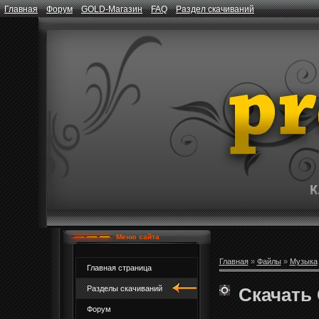
Главная
Форум
GOLD-Магазин
FAQ
Раздел скачиваний
Меню сайта
Главная
»
Файлы
»
Музыка
Главная страница
Скачать 
Разделы скачиваний
Форум