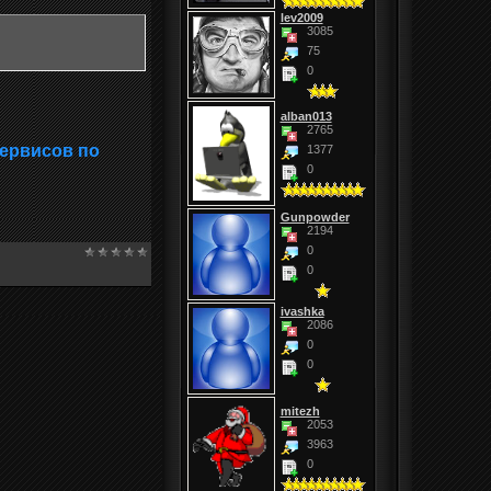
lev2009
3085
75
0
alban013
2765
сервисов по
1377
0
Gunpowder
2194
0
0
ivashka
2086
0
0
mitezh
2053
3963
0