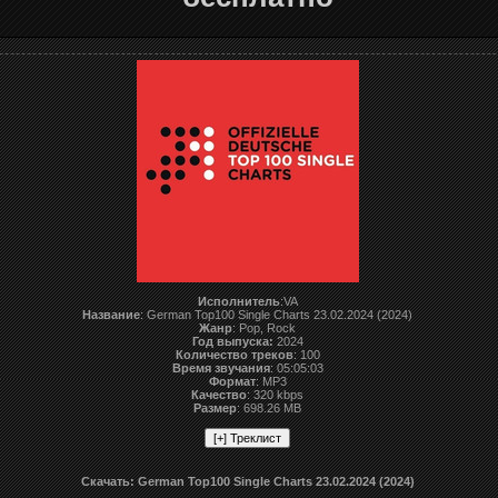
Исполнитель
:VA
Название
: German Top100 Single Charts 23.02.2024 (2024)
Жанр
: Pop, Rock
Год выпуска:
2024
Количество треков
: 100
Время звучания
: 05:05:03
Формат
: MP3
Качество
: 320 kbps
Размер
: 698.26 MB
Скачать: German Top100 Single Charts 23.02.2024 (2024)