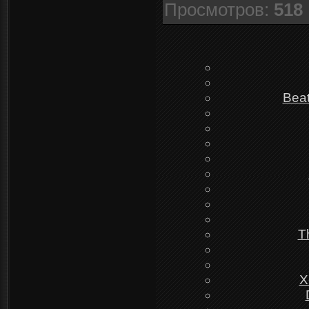
Просмотров
:
518
Beat
T
X