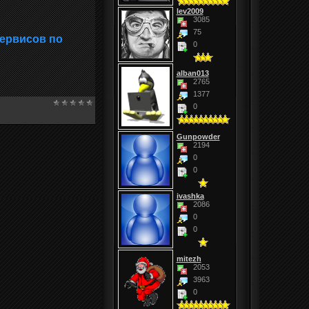
lev2009
3085
75
сервисов по
0
alban013
2765
1377
0
Gunpowder
2194
0
0
ivashka
2086
0
0
mitezh
2053
3963
0