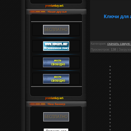
Наши друзья
Ключи для 
Категория
:
скачать самую 
Просмотров
:
138
|
Загрузо
Наш баннер