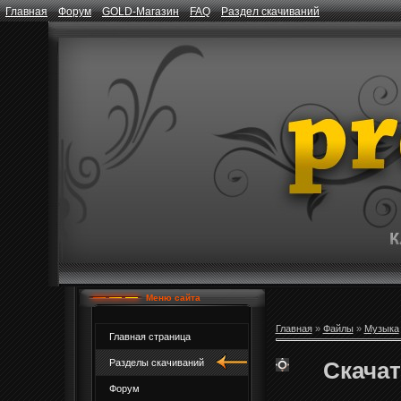
Главная
Форум
GOLD-Магазин
FAQ
Раздел скачиваний
Меню сайта
Главная
»
Файлы
»
Музыка
Главная страница
Скачат
Разделы скачиваний
Форум