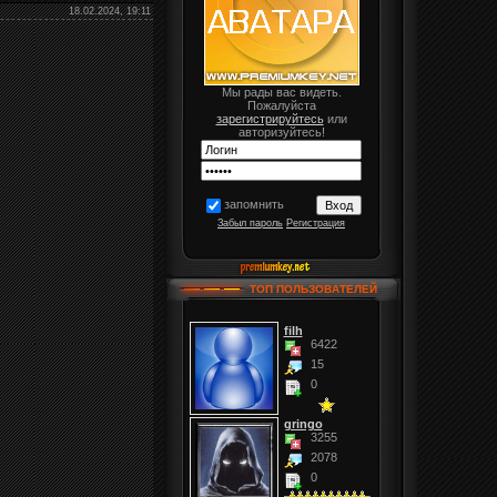
18.02.2024, 19:11
Мы рады вас видеть.
Пожалуйста
зарегистрируйтесь
или
авторизуйтесь!
запомнить
Забыл пароль
Регистрация
ТОП ПОЛЬЗОВАТЕЛЕЙ
filh
6422
15
0
gringo
3255
2078
0