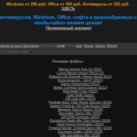
Windows от 290 руб, Office от 450 руб, Антивирусы от 220 руб.
ЗДЕСЬ
антивирусов, Windows, Office, софта и разнообразных 
необычайно низким ценам!
Проверенный магазин!
новую музыку бесплатно
|
Добавил
:
trigall
|
Теги
:
club
,
House
,
Dance
,
Electro
к
:
0
|
Рейтинг
:
0.0
/
0
Похожие файлы:
Electro Doctor Part.12 (2011)
I Love Electro House (28.01.12)
Relaxing Life Episode: House Vocal (2012)
Euroconnexion - Vol.47 (2012)
Dance Depertment (2012)
Skitlez Carnival: Extra Dance (2012)
Red Apple Chart (2012)
Club Pavlin Dance
100 Club Hits (2013)
Poolside Ibiza: Club House Session (2015)
Autumn Festival: 100 Club House (2015)
Megamix Dance Beach (2015)
December Dance Mix (2015)
100 EDM Festivals (2015)
Eurodance Radio Mix Club House (2015)
Deep House Generation (2016)
Tropical Nectar: Original Dance Mix (2016)
European Gallery EDM (2016)
Elite Eurodance Mix (2016)