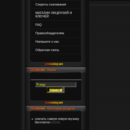
Секреты скачивания
МАГАЗИН ЛИЦЕНЗИЙ И
КЛЮЧЕЙ
FAQ
Правообладателям
Напишите о нас
Обратная связь
Поиск
Категории раздела
скачать самую новую музыку
бесплатно
[43164]