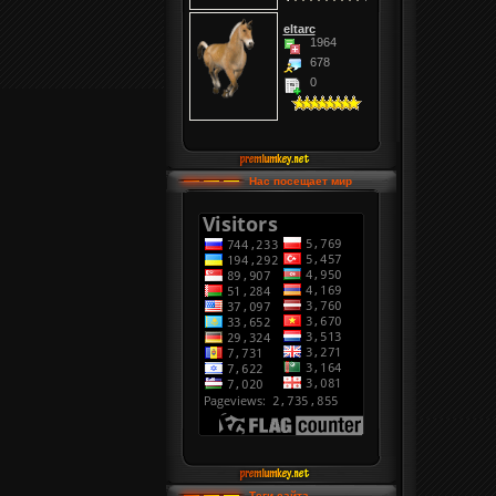
eltarc
1964
678
0
Нас посещает мир
Теги сайта