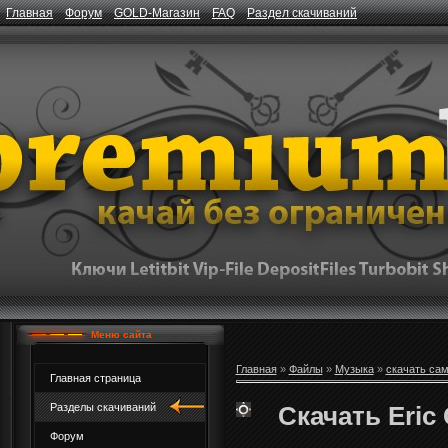
Главная
Форум
GOLD-Магазин
FAQ
Раздел скачиваний
Меню сайта
Главная
»
Файлы
»
Музыка
»
скачать са
Главная страница
Скачать Eric 
Разделы скачиваний
Форум