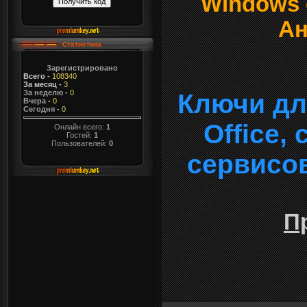
Windows о
Ан
Статистика
Зарегистрировано
Всего
-
108340
За месяц
-
3
За неделю
-
0
Ключи дл
Вчера
-
0
Сегодня
-
0
Office,
Онлайн всего:
1
Гостей:
1
Пользователей:
0
сервисо
П