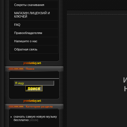
Секреты скачивания
МАГАЗИН ЛИЦЕНЗИЙ И
КЛЮЧЕЙ
FAQ
Правообладателям
Напишите о нас
Обратная связь
Поиск
Категории раздела
скачать самую новую музыку
бесплатно
[43164]