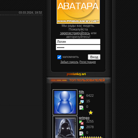
03.03.2024, 19:52
Мы рады вас видеть.
Пожалуйста
зарегистрируйтесь
или
авторизуйтесь!
запомнить
Забыл пароль
Регистрация
ТОП ПОЛЬЗОВАТЕЛЕЙ
filh
6422
15
0
gringo
3255
2078
0