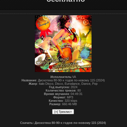
Исполнитель
:VA
Название
: Дискотека 80-90-х годов по-новому 115 (2024)
Жанр
: Italo Disco, Disco, Eurodance, Dance, Pop
Год выпуска:
2024
Количество треков
: 80
Время звучания
: 04:49:31
Формат
: MP3
Качество
: 320 kbps
Размер
: 660.46 MB
Скачать: Дискотека 80-90-х годов по-новому 115 (2024)