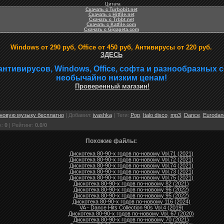
Цитата
Скачать с Turbobit.net
Скачать с Hitfile.net
Скачать с Trbbt.net
Скачать с Katfile.com
Скачать с Gigapeta.com
Windows от 290 руб, Office от 450 руб, Антивирусы от 220 руб.
ЗДЕСЬ
антивирусов, Windows, Office, софта и разнообразных 
необычайно низким ценам!
Проверенный магазин!
новую музыку бесплатно
|
Добавил
:
ivashka
|
Теги
:
Pop
,
Italo disco
,
mp3
,
Dance
,
Eurodan
к
:
0
|
Рейтинг
:
0.0
/
0
Похожие файлы:
Дискотека 80-90-х годов по-новому Vol.71 (2021)
Дискотека 80-90-х годов по-новому Vol.72 (2021)
Дискотека 80-90-х годов по-новому Vol.74 (2021)
Дискотека 80-90-х годов по-новому Vol.73 (2021)
Дискотека 80-90-х годов по-новому Vol.75 (2021)
Дискотека 80-90-х годов по-новому 82 (2021)
Дискотека 80-90-х годов по-новому 96 (2022)
Дискотека 80-90-х годов по-новому 95 (2022)
Дискотека 80-90-х годов по-новому 116 (2024)
VA - Dance Hits Collection 90s Vol.4 (2019)
Дискотека 80-90-х годов по-новому Vol. 67 (2020)
Дискотека 80-90-х годов по-новому 70 (2021)