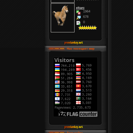
eltarc
1964
678
0
Нас посещает мир
Теги сайта