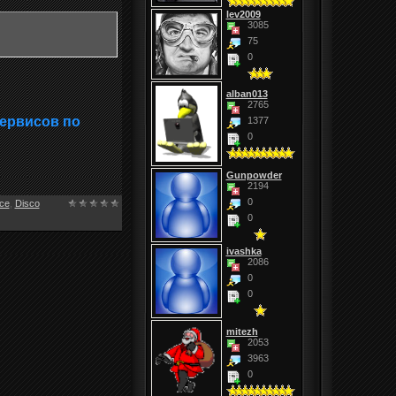
lev2009
3085
75
0
alban013
2765
сервисов по
1377
0
Gunpowder
2194
0
ce
,
Disco
0
ivashka
2086
0
0
mitezh
2053
3963
0