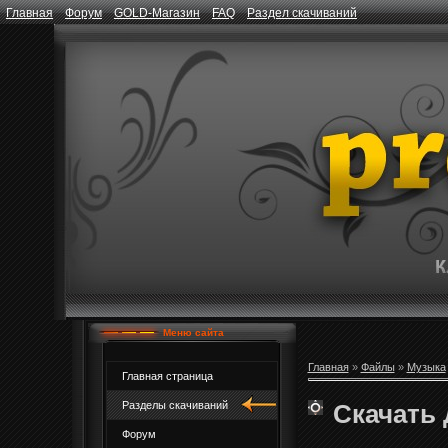
Главная
Форум
GOLD-Магазин
FAQ
Раздел скачиваний
Меню сайта
Главная
»
Файлы
»
Музыка
Главная страница
Скачать 
Разделы скачиваний
Форум