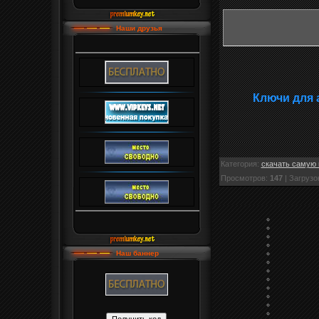
Наши друзья
Ключи для 
Категория
:
скачать самую 
Просмотров
:
147
|
Загрузо
Наш баннер