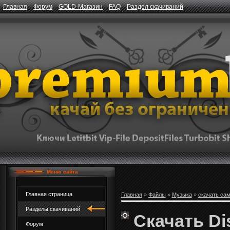
Главная
Форум
GOLD-Магазин
FAQ
Раздел скачиваний
Меню сайта
Главная страница
Главная
»
Файлы
»
Музыка
»
скачать са
Разделы скачиваний
Скачать Dis
Форум