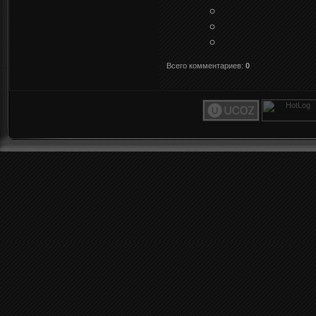
Всего комментариев
:
0