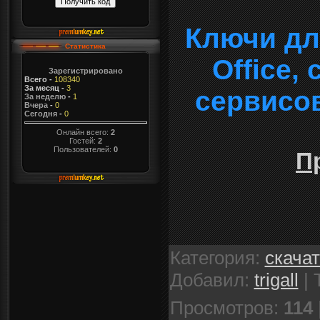
Ключи дл
Статистика
Office,
Зарегистрировано
Всего
-
108340
За месяц
-
3
сервисо
За неделю
-
1
Вчера
-
0
Сегодня
-
0
Онлайн всего:
2
Гостей:
2
Пользователей:
0
П
Категория
:
скача
Добавил
:
trigall
|
Просмотров
:
114