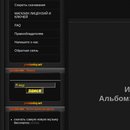
Секреты скачивания
МАГАЗИН ЛИЦЕНЗИЙ И
КЛЮЧЕЙ
FAQ
Правообладателям
Напишите о нас
Обратная связь
Поиск
И
Альбом
Категории раздела
скачать самую новую музыку
бесплатно
[43164]