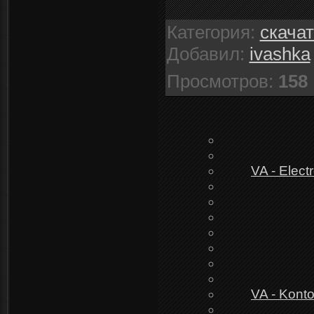
Категория
:
скача
Добавил
:
ivashka
Просмотров
:
158
VA - Elec
VA - Kont