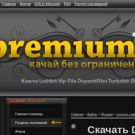
Главная
Форум
GOLD-Магазин
FAQ
Раздел скачиваний
Меню сайта
Главная страница
Главная
»
Файлы
»
Музыка
»
скачать са
Разделы скачиваний
Скачать 
Форум