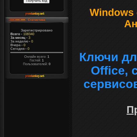
Windows о
Статистика
Ан
Зарегистрировано
Всего
-
108340
За месяц
-
3
За неделю
-
0
Вчера
-
0
Сегодня
-
0
Ключи дл
Онлайн всего:
1
Гостей:
1
Пользователей:
0
Office,
сервисо
П