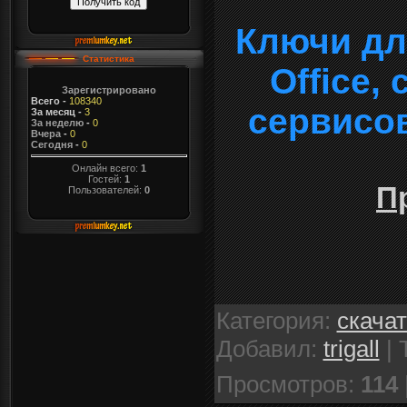
Ключи дл
Статистика
Office,
Зарегистрировано
Всего
-
108340
сервисо
За месяц
-
3
За неделю
-
0
Вчера
-
0
Сегодня
-
0
Онлайн всего:
1
Гостей:
1
П
Пользователей:
0
Категория
:
скача
Добавил
:
trigall
|
Просмотров
:
114