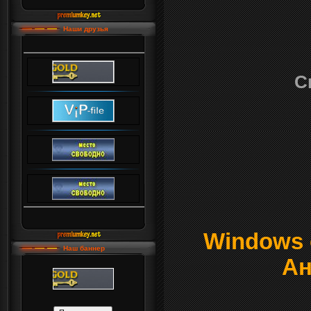
Наши друзья
С
Windows о
Наш баннер
Ан