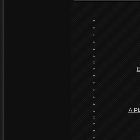
E
A Pl