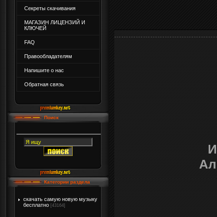
Секреты скачивания
МАГАЗИН ЛИЦЕНЗИЙ И
КЛЮЧЕЙ
FAQ
Правообладателям
Напишите о нас
Обратная связь
Поиск
И
Ал
Категории раздела
скачать самую новую музыку
бесплатно
[43164]