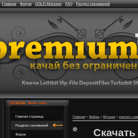
Главная
Форум
GOLD-Магазин
FAQ
Раздел скачиваний
Меню сайта
Главная страница
Главная
»
Файлы
»
Музыка
»
скачать са
Разделы скачиваний
Скачать 
Форум