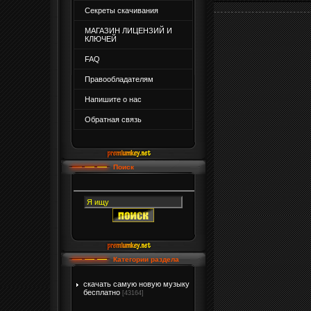
Секреты скачивания
МАГАЗИН ЛИЦЕНЗИЙ И
КЛЮЧЕЙ
FAQ
Правообладателям
Напишите о нас
Обратная связь
Поиск
Категории раздела
скачать самую новую музыку
бесплатно
[43164]