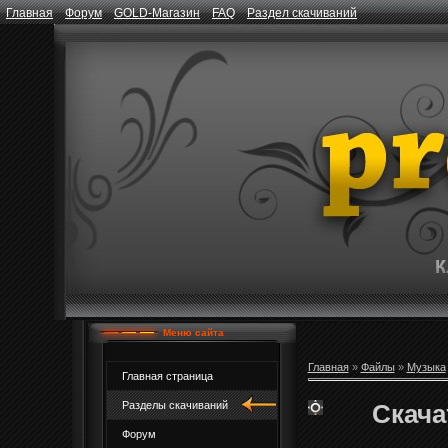
Главная
Форум
GOLD-Магазин
FAQ
Раздел скачиваний
Меню сайта
Главная
»
Файлы
»
Музыка
Главная страница
Скача
Разделы скачиваний
Форум