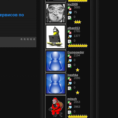
lev2009
3085
75
сервисов по
0
alban013
2765
1377
0
Gunpowder
2194
0
0
ivashka
2086
0
0
mitezh
2053
3963
0