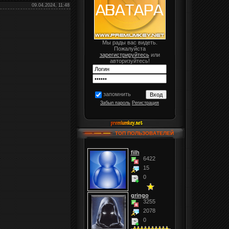
09.04.2024, 11:48
Мы рады вас видеть.
Пожалуйста
зарегистрируйтесь
или
авторизуйтесь!
запомнить
Забыл пароль
Регистрация
ТОП ПОЛЬЗОВАТЕЛЕЙ
filh
6422
15
0
gringo
3255
2078
0