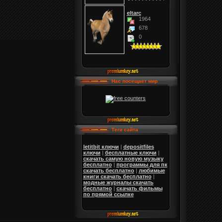
eltarc
1964
678
0
Нас посещает мир
Теги сайта
letitbit ключи
|
depositfiles
ключи
|
бесплатные ключи
|
скачать самую новую музыку
бесплатно
|
программы для пк
скачать бесплатно
|
любимые
книги скачать бесплатно
|
модные журналы скачать
бесплатно
|
скачать фильмы
по прямой ссылке