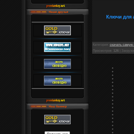
Наши друзья
Ключи для 
Категория
:
скачать самую 
Просмотров
:
126
|
Загрузо
Наш баннер