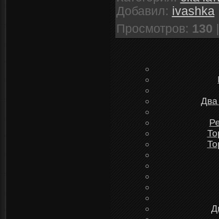
Добавил
:
ivashka
Просмотров
:
130
Два
Ре
To
To
Д