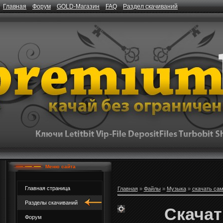
Главная
Форум
GOLD-Магазин
FAQ
Раздел скачиваний
Меню сайта
Главная страница
Главная
»
Файлы
»
Музыка
»
скачать са
Разделы скачиваний
Скачат
Форум