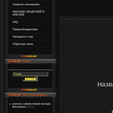
Секреты скачивания
МАГАЗИН ЛИЦЕНЗИЙ И
КЛЮЧЕЙ
FAQ
Правообладателям
Напишите о нас
Обратная связь
Поиск
Назв
Категории раздела
скачать самую новую музыку
бесплатно
[43164]