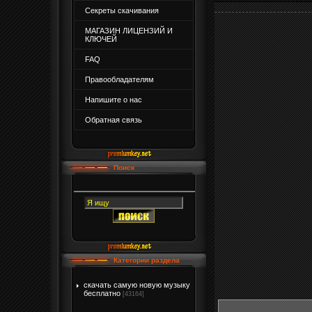
Секреты скачивания
МАГАЗИН ЛИЦЕНЗИЙ И
КЛЮЧЕЙ
FAQ
Правообладателям
Напишите о нас
Обратная связь
Поиск
Категории раздела
скачать самую новую музыку
бесплатно
[43164]