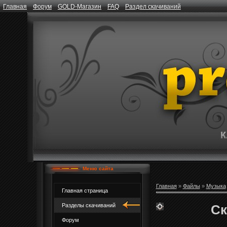
Главная
Форум
GOLD-Магазин
FAQ
Раздел скачиваний
Меню сайта
Главная
»
Файлы
»
Музыка
Главная страница
Ск
Разделы скачиваний
Форум