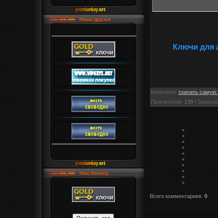
Наши друзья
Ключи для 
Категория
:
скачать самую 
Просмотров
:
130
|
Загрузо
Наш баннер
Всего комментариев
:
0