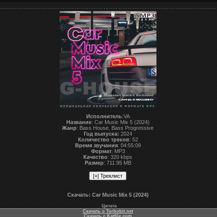
Исполнитель
:VA
Название
: Car Music Mix 5 (2024)
Жанр
: Bass House, Bass Progressive
Год выпуска:
2024
Количество треков
: 52
Время звучания
: 04:55:09
Формат
: MP3
Качество
: 320 kbps
Размер
: 711.95 MB
Скачать: Car Music Mix 5 (2024)
Цитата
Скачать с Turbobit.net
Скачать с Katfile.com