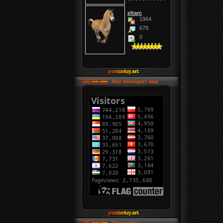
eltarc
1964
678
0
Нас посещает мир
Теги сайта