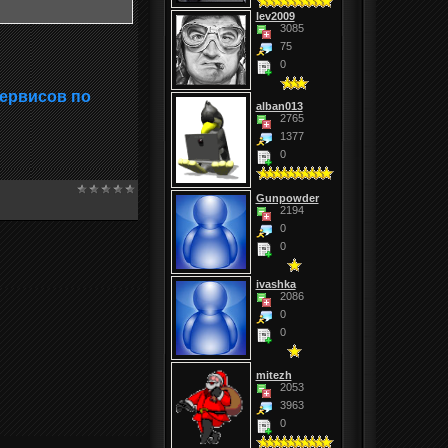
lev2009
3085
75
0
сервисов по
alban013
2765
1377
0
Gunpowder
2194
0
0
ivashka
2086
0
0
mitezh
2053
3963
0