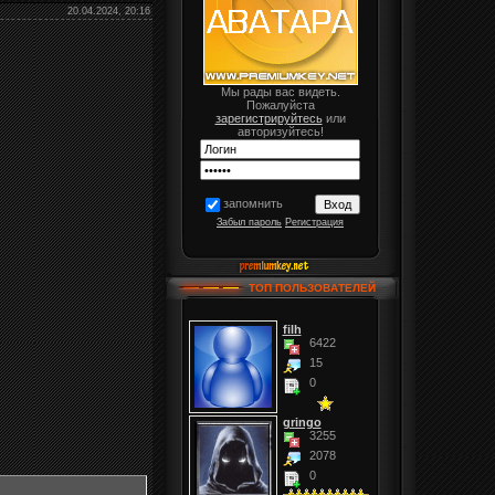
20.04.2024, 20:16
Мы рады вас видеть.
Пожалуйста
зарегистрируйтесь
или
авторизуйтесь!
запомнить
Забыл пароль
Регистрация
ТОП ПОЛЬЗОВАТЕЛЕЙ
filh
6422
15
0
gringo
3255
2078
0