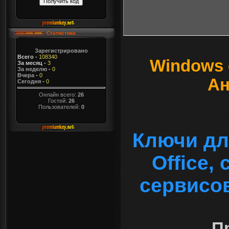
Статистика
Зарегистрировано
Всего
-
108340
Windows о
За месяц
-
3
За неделю
-
0
Вчера
-
0
Ан
Сегодня
-
0
Онлайн всего:
26
Гостей:
26
Пользователей:
0
Ключи дл
Office,
сервисо
П