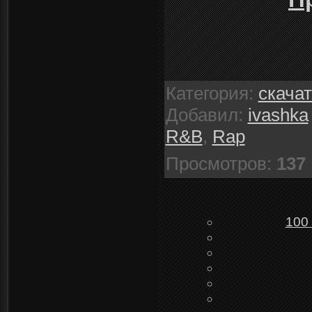
Категория
:
скача
Добавил
:
ivashka
R&B
,
Rap
Просмотров
:
137
100 