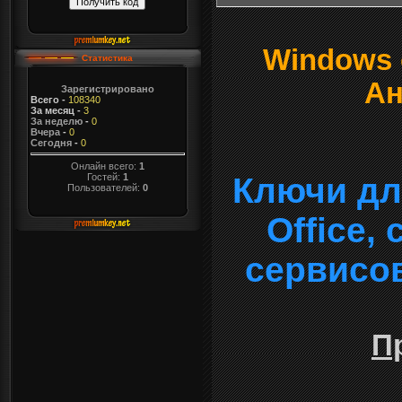
Windows о
Статистика
Ан
Зарегистрировано
Всего
-
108340
За месяц
-
3
За неделю
-
0
Вчера
-
0
Сегодня
-
0
Онлайн всего:
1
Гостей:
1
Ключи дл
Пользователей:
0
Office,
сервисо
П