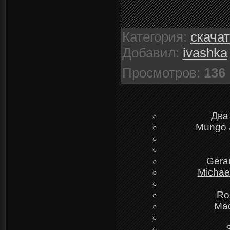
Категория
:
скача
Добавил
:
ivashka
Просмотров
:
136
Два
Mungo J
Gera
Michael
Ro
Mad