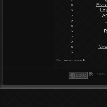
Elvis
Les
An
T
R
New
Всего комментариев
:
0