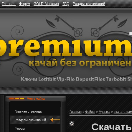
Главная
Форум
GOLD-Магазин
FAQ
Раздел скачиваний
Меню сайта
Главная страница
Главная
»
Файлы
»
Музыка
»
скачать са
Разделы скачиваний
Скачать 
Форум