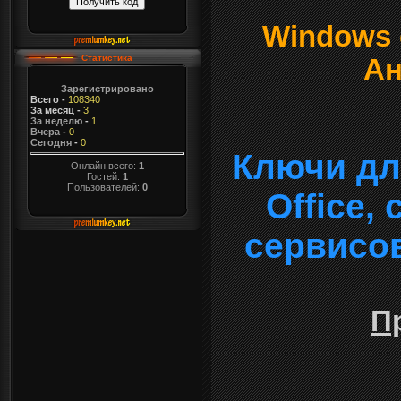
Windows о
Статистика
Ан
Зарегистрировано
Всего
-
108340
За месяц
-
3
За неделю
-
1
Вчера
-
0
Сегодня
-
0
Ключи дл
Онлайн всего:
1
Гостей:
1
Пользователей:
0
Office,
сервисо
П