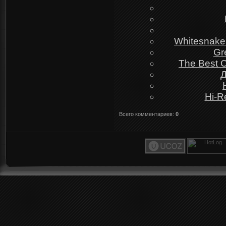
Whitesnake 
Gr
The Best C
Д
Hi-R
Всего комментариев
:
0