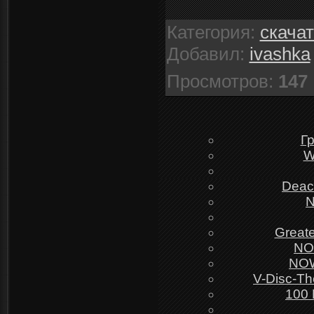
Категория
:
скача
Добавил
:
ivashka
Просмотров
:
147
Г
W
Deaco
N
Great
NOW
NOW
V-Disc-Th
100 