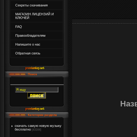
Секреты скачивания
МАГАЗИН ЛИЦЕНЗИЙ И
КЛЮЧЕЙ
FAQ
Правообладателям
Напишите о нас
Обратная связь
Поиск
Наз
Категории раздела
скачать самую новую музыку
бесплатно
[43164]