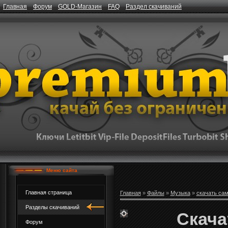
Главная
Форум
GOLD-Магазин
FAQ
Раздел скачиваний
Меню сайта
Главная страница
Главная
»
Файлы
»
Музыка
»
скачать са
Разделы скачиваний
Скачат
Форум