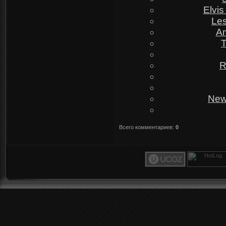
Elvis
Les
An
T
R
New
Всего комментариев
:
0