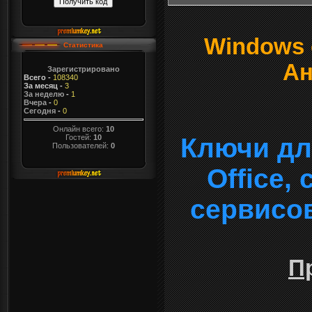
Windows о
Статистика
Ан
Зарегистрировано
Всего
-
108340
За месяц
-
3
За неделю
-
1
Вчера
-
0
Сегодня
-
0
Онлайн всего:
10
Гостей:
10
Ключи дл
Пользователей:
0
Office,
сервисо
П