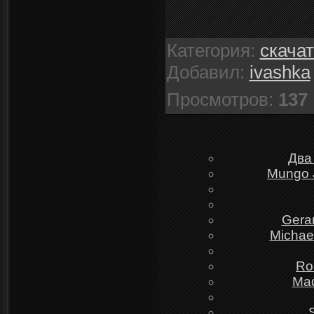
Категория
:
скача
Добавил
:
ivashka
Просмотров
:
137
Два
Mungo J
Gera
Michael
Ro
Mad