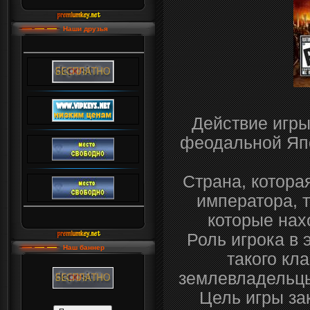
Наши друзья
Действие игры
феодальной Япо
Страна, котора
императора, 
которые нах
Роль игрока в 
Наш баннер
такого кл
землевладельцы
Цель игры за