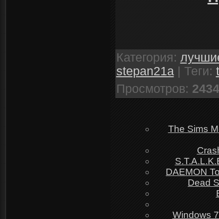
Категория
:
лучшие
stepan21a
|
Теги
:
Просмотров
:
243
The Sims M
Cras
S.T.A.L.K
DAEMON Too
Dead Sp
Windows 7 