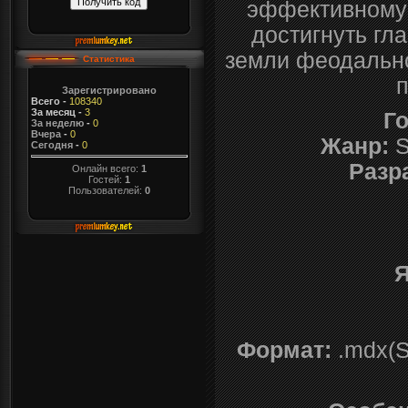
эффективному 
достигнуть гл
земли феодально
Статистика
Зарегистрировано
Всего
-
108340
За месяц
-
3
Го
За неделю
-
0
Вчера
-
0
Жанр:
S
Сегодня
-
0
Разр
Онлайн всего:
1
Гостей:
1
Пользователей:
0
Я
Формат:
.mdx(S