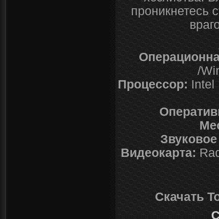
проникнетесь с
враг
Операционна
/Wi
Процессор:
Intel
Оператив
Ме
Звуковое
Видеокарта:
Rad
Скачать To
С