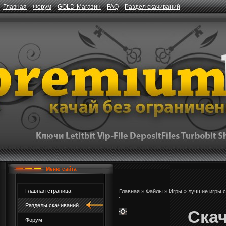
Главная
Форум
GOLD-Магазин
FAQ
Раздел скачиваний
Меню сайта
Главная страница
Главная
»
Файлы
»
Игры
»
лучшие игры с
Разделы скачиваний
Скач
Форум